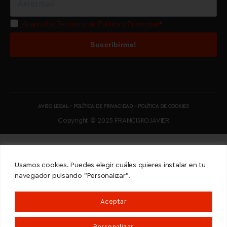
Acepto los Términos de Política y Privacidad
Suscribirme!
AVISO LEGAL
–
POLÍTICA DE PRIVACIDAD
–
POLÍTICA DE COOKIES
Copyright © 2025 FRANCISKOJAVIER
Usamos cookies. Puedes elegir cuáles quieres instalar en tu
navegador pulsando "Personalizar".
Aceptar
Personalizar