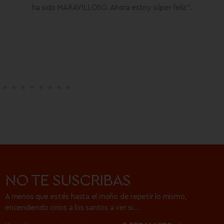
ha sido MARAVILLOSO. Ahora estoy súper feliz”.
NO TE SUSCRIBAS
A menos que estés hasta el moño de repetir lo mismo,
encendiendo cirios a los santos a ver si…