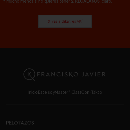
Y mucho menos si no quieres tener
2 REGALAKOS
, claro.
Si vas a clikar, es AKÍ
Inicio
Este soy
Master? Class
Con-Takto
PELOTAZOS