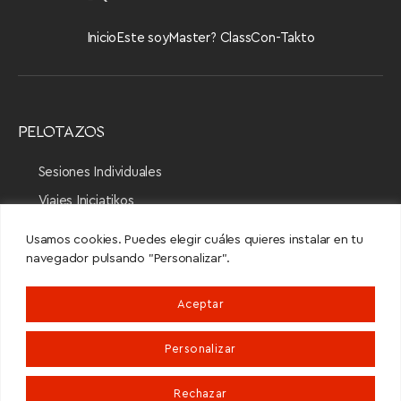
Inicio
Este soy
Master? Class
Con-Takto
PELOTAZOS
Sesiones Individuales
Viajes Iniciatikos
Usamos cookies. Puedes elegir cuáles quieres instalar en tu
navegador pulsando "Personalizar".
CON-TAKTO
Aceptar
Whatsapp
Personalizar
franciskojavier@gmail.com
Rechazar